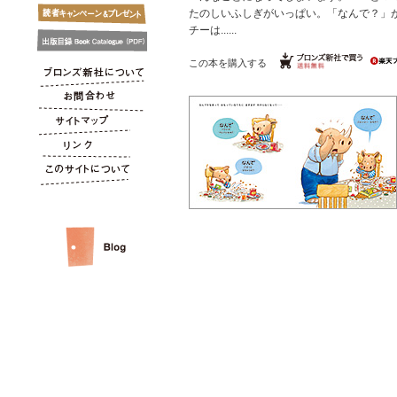
たのしいふしぎがいっぱい。「なんで？」
チーは......
この本を購入する