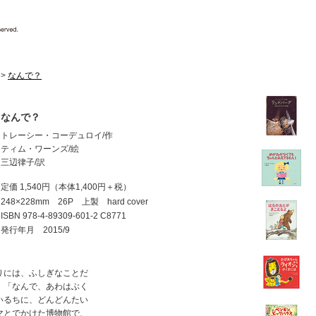
>
なんで？
なんで？
トレーシー・コーデュロイ/作
ティム・ワーンズ/絵
三辺律子/訳
定価 1,540円
（本体1,400円＋税）
248×228mm 26P 上製 hard cover
ISBN
978-4-89309-601-2 C8771
発行年月 2015/9
りには、ふしぎなことだ
」「なんで、あわはぶく
いるちに、どんどんたい
マとでかけた博物館で、