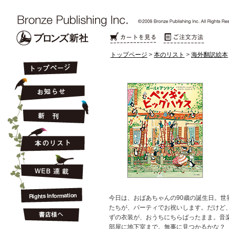
トップページ
>
本のリスト
>
海外翻訳絵本
今日は、おばあちゃんの90歳の誕生日。世
たちが、パーティでお祝いします。だけど
ずの衣装が、おうちにちらばったまま。音
部屋に地下室まで。無事に見つかるかな？