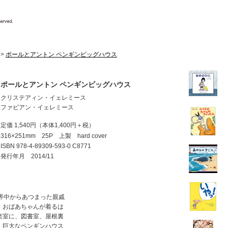
>
ポールとアントン ペンギンビッグハウス
ポールとアントン ペンギンビッグハウス
クリステアィン・イェレミース
ファビアン・イェレミース
定価 1,540円
（本体1,400円＋税）
316×251mm 25P 上製 hard cover
ISBN
978-4-89309-593-0 C8771
発行年月 2014/11
界中からあつまった親戚
、おばあちゃんが着るは
楽室に、図書室、屋根裏
 巨大なペンギンハウス