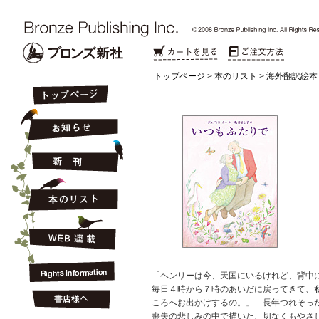
トップページ
>
本のリスト
>
海外翻訳絵本
「ヘンリーは今、天国にいるけれど、背中
毎日４時から７時のあいだに戻ってきて、
ころへお出かけするの。」 長年つれそっ
喪失の悲しみの中で描いた、切なくもやさ