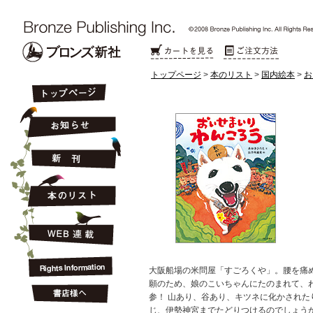
トップページ
>
本のリスト
>
国内絵本
>
お
大阪船場の米問屋「すごろくや」。腰を痛
願のため、娘のこいちゃんにたのまれて、
参！ 山あり、谷あり、キツネに化かされた
じ、伊勢神宮までたどりつけるのでしょう