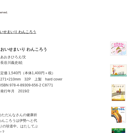
いせまいり わんころう
おいせまいり わんころう
あおきひろえ/文
長谷川義史/絵
定価 1,540円
（本体1,400円＋税）
271×210mm 32P 上製 hard cover
ISBN
978-4-89309-656-2 C8771
発行年月 2019/2
めただんなさんの健康祈
わんころうは伊勢へと代
りの珍道中。はたしてぶ
か？