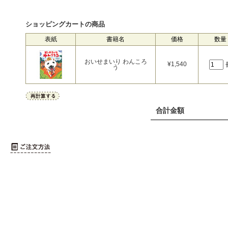
ショッピングカートの商品
表紙
書籍名
価格
数量
おいせまいり わんころ
¥
1,540
う
合計金額