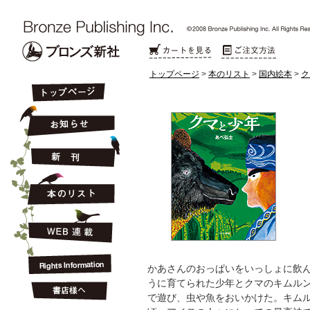
トップページ
>
本のリスト
>
国内絵本
>
ク
かあさんのおっぱいをいっしょに飲
うに育てられた少年とクマのキムル
で遊び、虫や魚をおいかけた。キム