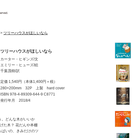
>
ツリーハウスがほしいなら
ツリーハウスがほしいなら
カーター・ヒギンズ/文
エミリー・ヒューズ/絵
千葉茂樹/訳
定価 1,540円
（本体1,400円＋税）
280×200mm 32P 上製 hard cover
ISBN
978-4-89309-644-9 C8771
発行年月 2018/4
う。どんな木がいいか
げた木？ 花だんや本棚
っぱいの、きみだけのツ