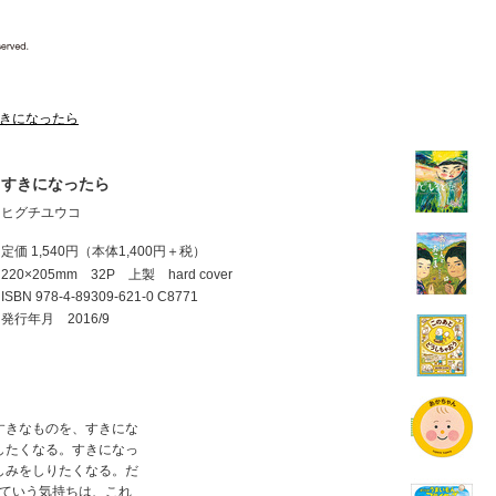
きになったら
すきになったら
ヒグチユウコ
定価 1,540円
（本体1,400円＋税）
220×205mm 32P 上製 hard cover
ISBN
978-4-89309-621-0 C8771
発行年月 2016/9
すきなものを、すきにな
したくなる。すきになっ
しみをしりたくなる。だ
」っていう気持ちは、これ