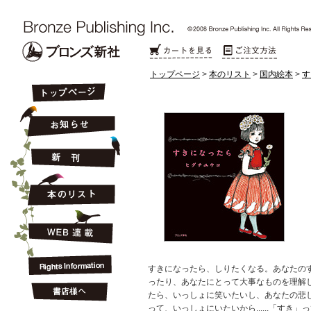
トップページ
>
本のリスト
>
国内絵本
>
す
すきになったら、しりたくなる。あなたの
ったり、あなたにとって大事なものを理解
たら、いっしょに笑いたいし、あなたの悲
って、いっしょにいたいから......「すき