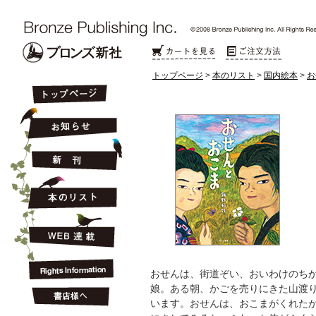
トップページ
>
本のリスト
>
国内絵本
>
お
おせんは、街道ぞい、おいわけのち
娘。ある朝、かごを売りにきた山渡
います。おせんは、おこまがくれた