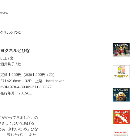
クネルとひな
ヨクネルとひな
LEE / 文
酒井駒子 / 絵
定価 1,650円
（本体1,500円＋税）
271×216mm 32P 上製 hard cover
ISBN
978-4-89309-611-1 C8771
発行年月 2015/11
こがやってきました。の
やさしくふいてあげる
...きれいな め」ひな
...。読むたびに、あた