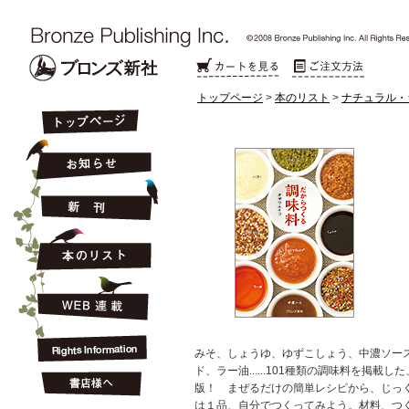
トップページ
>
本のリスト
>
ナチュラル・
みそ、しょうゆ、ゆずこしょう、中濃ソー
ド、ラー油......101種類の調味料を掲載
版！ まぜるだけの簡単レシピから、じっ
は１品、自分でつくってみよう。材料、つ