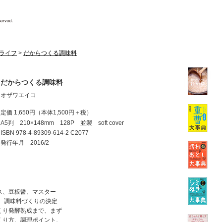
ライフ
>
だからつくる調味料
だからつくる調味料
オザワエイコ
定価 1,650円
（本体1,500円＋税）
A5判 210×148mm 128P 並製 soft cover
ISBN
978-4-89309-614-2 C2077
発行年月 2016/2
ス、豆板醤、マスター
した、調味料づくりの決定
くり発酵熟成まで、まず
くり方、調理ポイント、