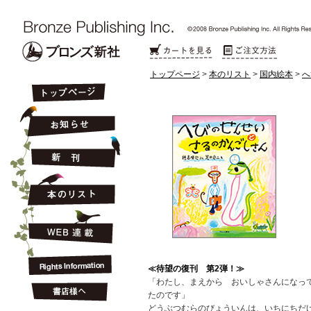
トップページ
>
本のリスト
>
国内絵本
>
へ
≪待望の復刊 第2弾！≫
「わたし、まえから おいしゃさんになっ
たのです」
どうぶつむらのびょういんは、いちにちだ