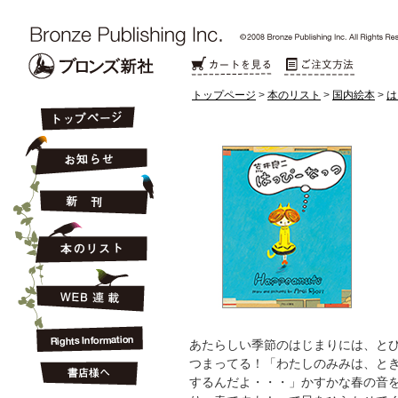
トップページ
>
本のリスト
>
国内絵本
>
は
あたらしい季節のはじまりには、と
つまってる！「わたしのみみは、と
するんだよ・・・」かすかな春の音