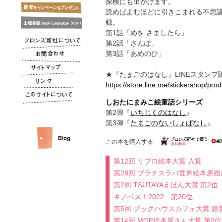
探検にも出かけます。
読めばよむほどに引きこまれる不思
録。
第1話「めを さましたら」
第2話「さんぽ」
第3話「あめのひ」
★『たまごのはなし』LINEスタンプ
https://store.line.me/stickershop/pro
しおたにまみこ絵童話シリーズ
第2弾『
いちじくのはなし
』
第3弾『
たまごのないしょばなし
』
この本を購入する
第12回 リブロ絵本大賞 入賞
第28回 ブラチスラバ世界絵本原画
第2回 TSUTAYAえほん大賞 第2位
キノベス！2022 第20位
第5回 ブックハウスカフェ大賞 銀
第14回 MOE絵本屋さん大賞 第2位