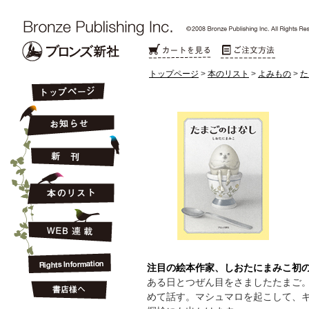
トップページ
>
本のリスト
>
よみもの
>
た
注目の絵本作家、しおたにまみこ初
ある日とつぜん目をさましたたまご
めて話す。マシュマロを起こして、