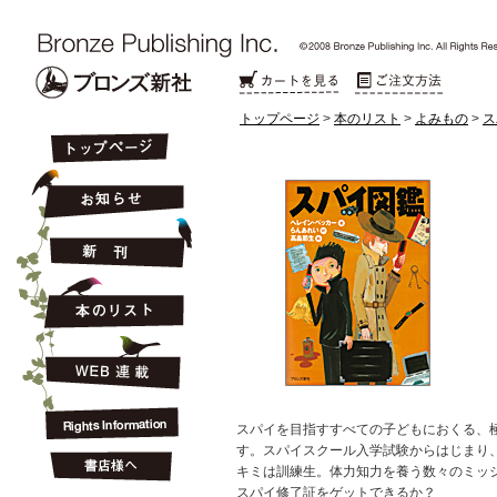
トップページ
>
本のリスト
>
よみもの
>
ス
スパイを目指すすべての子どもにおくる、
す。スパイスクール入学試験からはじまり
キミは訓練生。体力知力を養う数々のミッ
スパイ修了証をゲットできるか？