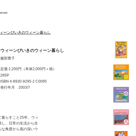
ィーンびいきのウィーン暮らし
ウィーンびいきのウィーン暮らし
服部豊子
定価 2,200円
（本体2,000円＋税）
285P
ISBN
4-8930-9295-2 C0095
発行年月 2003/7
暮らすこと25年、ウィ
際し、日常の生活から生
ろな角度から底の深いウ