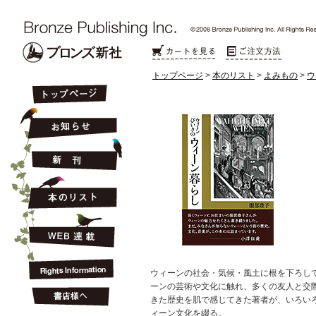
トップページ
>
本のリスト
>
よみもの
>
ウ
ウィーンの社会・気候・風土に根を下ろして
ーンの芸術や文化に触れ、多くの友人と交
きた歴史を肌で感じてきた著者が、いろい
ィーン文化を綴る。