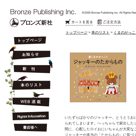
トップページ
>
本のリスト
>
くまのがっこ
いたずらばかりのジャッキー。とうとうお
られてしまいます。へっちゃらで家出した
間に、心配したロイおにいちゃんが大変なことに.
ジャッキーが本当の「たからもの」に気づ