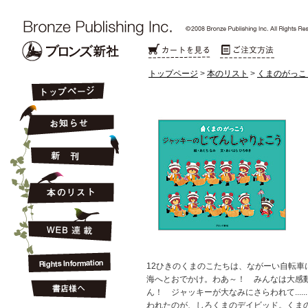
トップページ
>
本のリスト
>
くまのがっこ
12ひきのくまのこたちは、ながーい自転車
海へとおでかけ。わあ～！ みんなは大感
ん！ ジャッキーが大なみにさらわれて....
われたのが、しろくまのデイビッド。くま