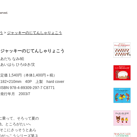
う
>
ジャッキーのじてんしゃりょこう
ジャッキーのじてんしゃりょこう
あだち なみ/絵
あいはら ひろゆき/文
定価 1,540円
（本体1,400円＋税）
182×210mm 40P 上製 hard cover
ISBN
978-4-89309-297-7 C8771
発行年月 2003/7
に乗って、そろって夏の
動。ところがたいへ
..そこにさっそうとあら
のがっこうシリーズ第３