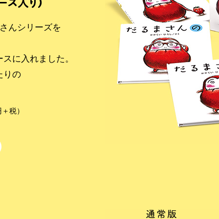
まさんシリーズを
ースに入れました。
たりの
。
0円＋税）