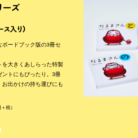
な
ボードブック版の3冊セ
トを大きくあしらった
特製
ゼントにもぴったり。
3冊
、
お出かけの持ち運びにも
0円＋税）