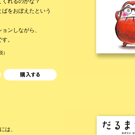
てくれるのかな？
とばをおぼえたという
ションしながら、
です。
＋税）
目には、