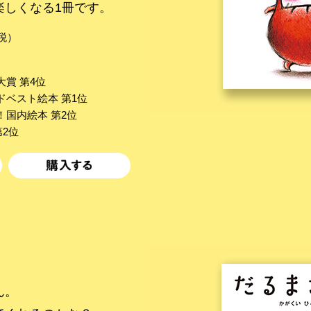
楽しくなる1冊です。
＋税）
賞 第4位
ドベスト絵本 第1位
！国内絵本 第2位
第2位
ん。