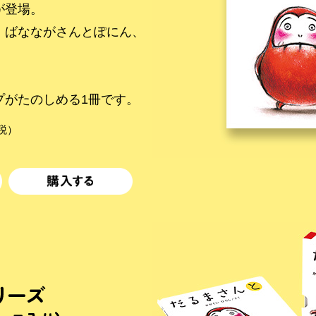
が登場。
、ばなながさんとぽにん、
。
プがたのしめる1冊です。
＋税）