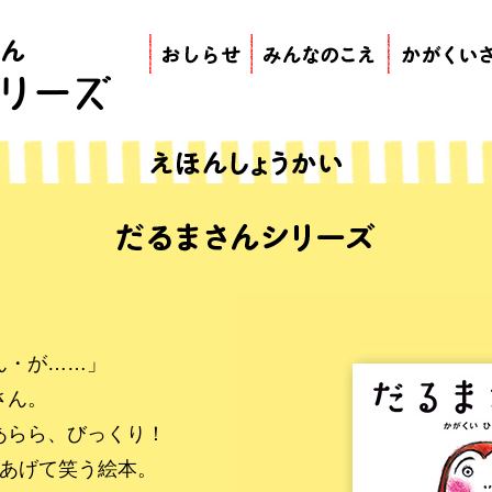
ん・が……」
さん。
あらら、びっくり！
をあげて笑う絵本。