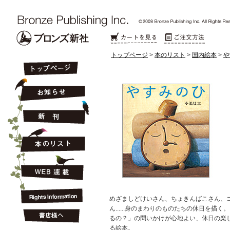
トップページ
>
本のリスト
>
国内絵本
>
や
めざましどけいさん、ちょきんばこさん、
ん......身のまわりのものたちの休日を描く
るの？」の問いかけが心地よい、休日の楽
る絵本。