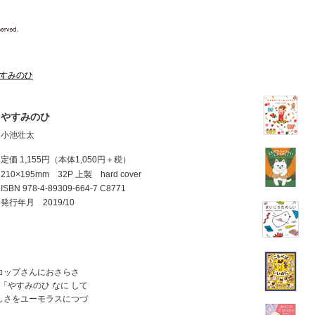
すみのひ
やすみのひ
小池壮太
定価 1,155円
（本体1,050円＋税）
210×195mm 32P 上製 hard cover
ISBN
978-4-89309-664-7 C8771
発行年月 2019/10
コップさんにおさらさ
。「やすみのひ なに して
しさをユーモラスにつづ