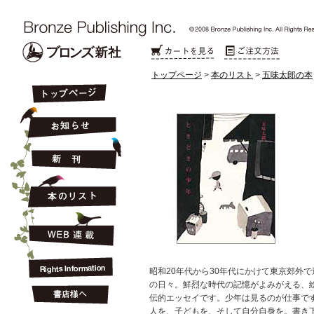
トップページ
>
本のリスト
>
五味太郎の本
昭和20年代から30年代にかけて東京郊外
の日々。鮮烈な時代の記憶がよみがえる、
伝的エッセイです。少年は見るのが仕事で
人を、子どもを、そして自分自身を。書き下