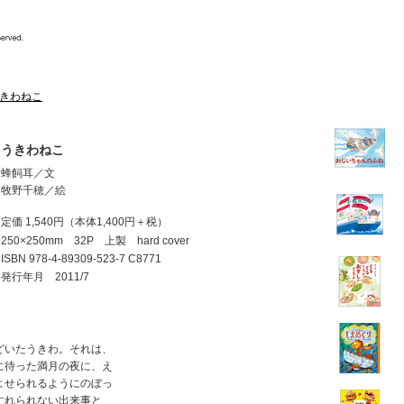
きわねこ
うきわねこ
蜂飼耳／文
牧野千穂／絵
定価 1,540円
（本体1,400円＋税）
250×250mm 32P 上製 hard cover
ISBN
978-4-89309-523-7 C8771
発行年月 2011/7
どいたうきわ。それは、
に待った満月の夜に、え
よせられるようにのぼっ
すれられない出来事と