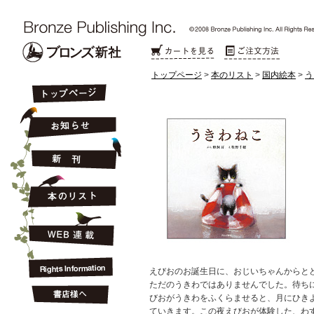
トップページ
>
本のリスト
>
国内絵本
>
う
えびおのお誕生日に、おじいちゃんからと
ただのうきわではありませんでした。待ち
びおがうきわをふくらませると、月にひき
ていきます。この夜えびおが体験した、わ