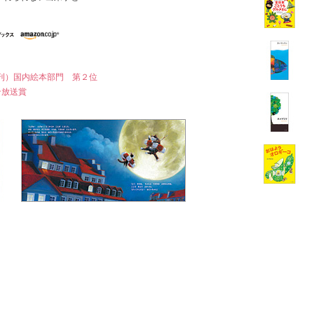
社刊）国内絵本部門 第２位
ン放送賞