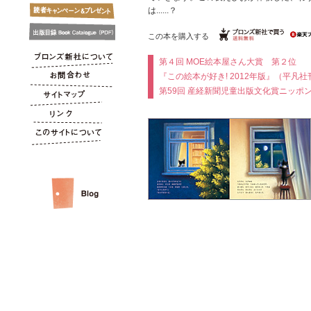
は......？
この本を購入する
第４回 MOE絵本屋さん大賞 第２位
『この絵本が好き! 2012年版』（平凡
第59回 産経新聞児童出版文化賞ニッポ