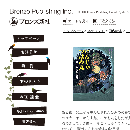
トップページ
>
本のリスト
>
国内絵本
>
に
ある夜、父上から手わたされたひみつの巻
の指令。弟・からす丸、こかも丸をしたが
湖めざしていざ西へ！そこへしゅくてき・
われて......現代にんじゃ絵本の決定版！