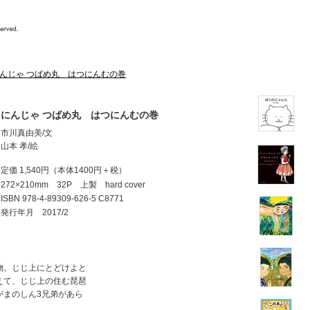
んじゃ つばめ丸 はつにんむの巻
にんじゃ つばめ丸 はつにんむの巻
市川真由美/文
山本 孝/絵
定価 1,540円
（本体1400円＋税）
272×210mm 32P 上製 hard cover
ISBN
978-4-89309-626-5 C8771
発行年月 2017/2
物。じじ上にとどけよと
えて、じじ上の住む琵琶
がまのしん3兄弟があら