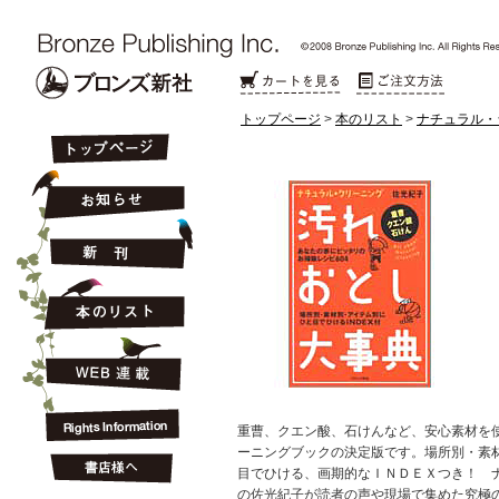
トップページ
>
本のリスト
>
ナチュラル・
重曹、クエン酸、石けんなど、安心素材を
ーニングブックの決定版です。場所別・素
目でひける、画期的なＩＮＤＥＸつき！ 
の佐光紀子が読者の声や現場で集めた究極の