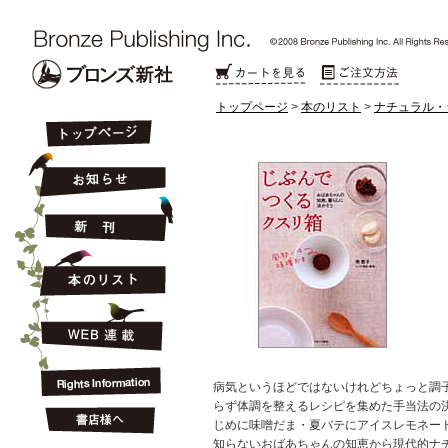
トップページ
>
本のリスト
>
ナチュラル・
病気というほどではないけれどちょっと調
らず体調を整えるレシピを集めた手当法の
じめに味噌だま・夏バテにアイスレモネード..
知らないおばあちゃんの知恵から現代的ナ