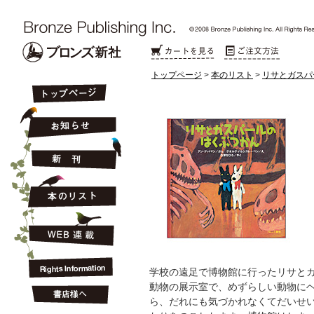
トップページ
>
本のリスト
>
リサとガスパ
学校の遠足で博物館に行ったリサと
動物の展示室で、めずらしい動物に
ら、だれにも気づかれなくてだいせ