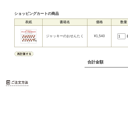
ショッピングカートの商品
表紙
書籍名
価格
数量
ジャッキーのおせんたく
¥
1,540
合計金額