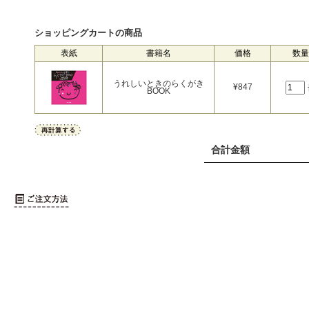
ショッピングカートの商品
表紙
書籍名
価格
数量
うれしいときのらくがき
¥
847
BOOK
合計金額