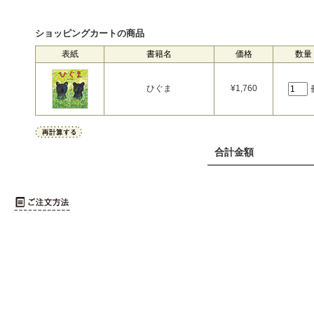
ショッピングカートの商品
表紙
書籍名
価格
数量
ひぐま
¥
1,760
合計金額