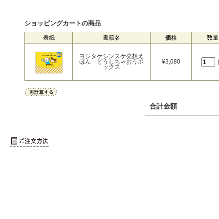
ショッピングカートの商品
表紙
書籍名
価格
数量
ヨシタケシンスケ発想え
ほん どうしちゃおうボ
¥
3,080
ックス
合計金額