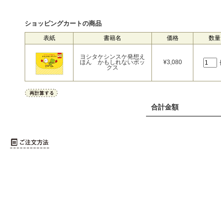
ショッピングカートの商品
表紙
書籍名
価格
数量
ヨシタケシンスケ発想え
ほん かもしれないボッ
¥
3,080
クス
合計金額