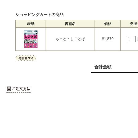
ショッピングカートの商品
表紙
書籍名
価格
数量
もっと・しごとば
¥
1,870
合計金額