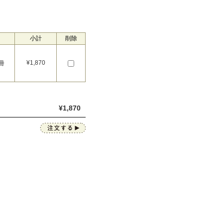
小計
削除
¥
1,870
冊
¥
1,870